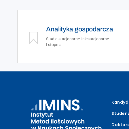
Analityka gospodarcza
Studia stacjonarne i niestacjonarne
I stopnia
Kandyd
Studen
Doktor