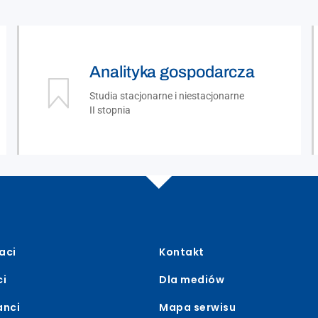
Analityka gospodarcza
Studia stacjonarne i niestacjonarne
II stopnia
aci
Kontakt
ci
Dla mediów
anci
Mapa serwisu