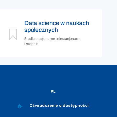
Data science w naukach
społecznych
Studia stacjonarne i niestacjonarne
I stopnia
PL
Oświadczenie o dostępności