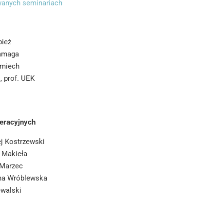
wanych seminariach
pież
lamaga
Śmiech
, prof. UEK
peracyjnych
ej Kostrzewski
l Makieła
y Marzec
tyna Wróblewska
iewalski