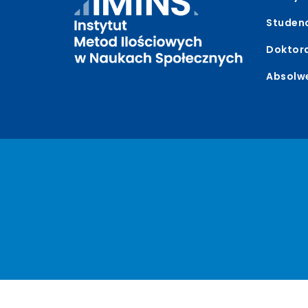
Studen
Doktor
Absolw