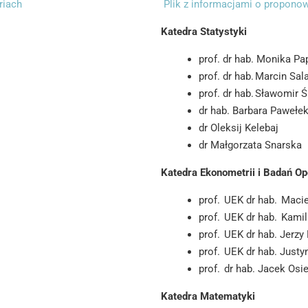
riach
Plik z informacjami o propono
Katedra Statystyki
prof. dr hab. Monika Pa
prof. dr hab. Marcin Sa
prof. dr hab. Sławomir 
dr hab. Barbara Pawełek
dr Oleksij Kelebaj
dr Małgorzata Snarska
Katedra Ekonometrii i Badań O
prof. UEK dr hab. Maci
prof. UEK dr hab. Kami
i
prof. UEK dr hab. Jerz
prof. UEK dr hab. Jus
prof. dr hab. Jacek Os
Katedra Matematyki