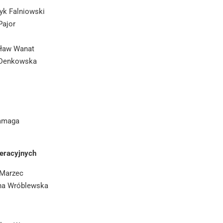
ryk Falniowski
 Pajor
isław Wanat
a Denkowska
lamaga
peracyjnych
y Marzec
tyna Wróblewska