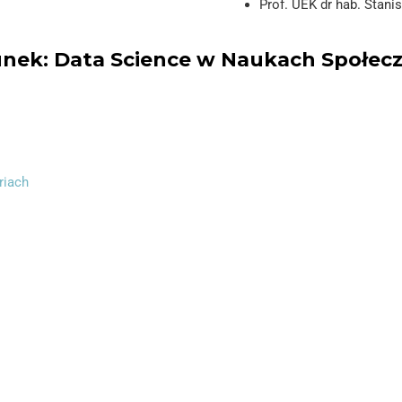
Prof. UEK dr hab. Stani
unek: Data Science w Naukach Społec
riach