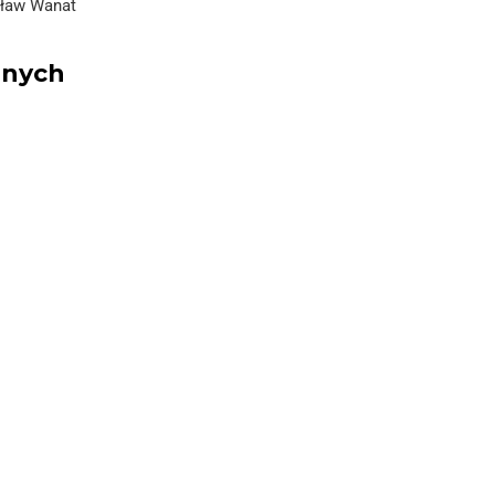
sław Wanat
znych